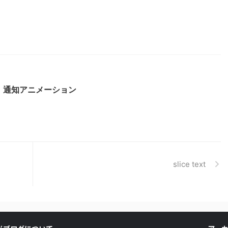
録、通知アニメーション
slice text