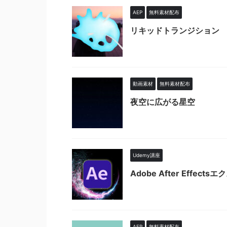
AEP
無料素材配布
リキッドトランジション
動画素材
無料素材配布
夜空に広がる星空
Udemy講座
Adobe After Effe
AEP
無料素材配布