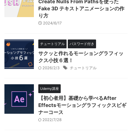
Create Nulls From Pathsを使った
Fake 3D テキストアニメーションの作
り方
2024/6/17
チュートリアル
パスワード付き
サクッと作れるモーショングラフィッ
クス小技６選！
2026/2/3
チュートリアル
Udemy講座
【初心者用】基礎から学べるAfter
Effectsモーショングラフィックスビギ
ナーコース
2022/7/28