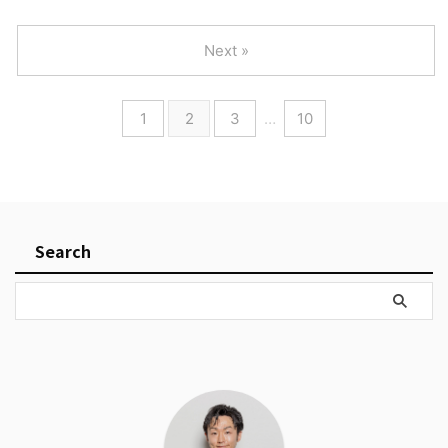
Next »
1
2
3
…
10
Search